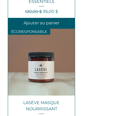
ESSENTIELS
Prix original
Prix promotionnel
120,00 $
95,00 $
Ajouter au panier
ÉCORESPONSABLE
LASÈVE MASQUE
NOURRISSANT