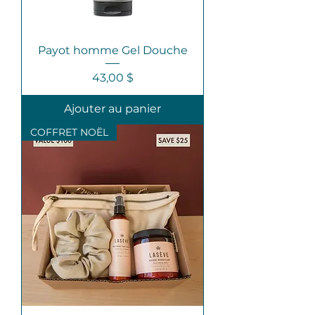
Payot homme Gel Douche
Prix
43,00 $
Ajouter au panier
COFFRET NOËL