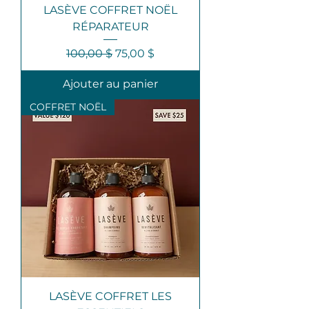
LASÈVE COFFRET NOËL
RÉPARATEUR
Prix original
Prix promotionnel
100,00 $
75,00 $
Ajouter au panier
COFFRET NOËL
LASÈVE COFFRET LES