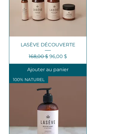
LASÈVE DÉCOUVERTE
Prix original
Prix promotionnel
168,00 $
96,00 $
Ajouter au panier
100% NATUREL