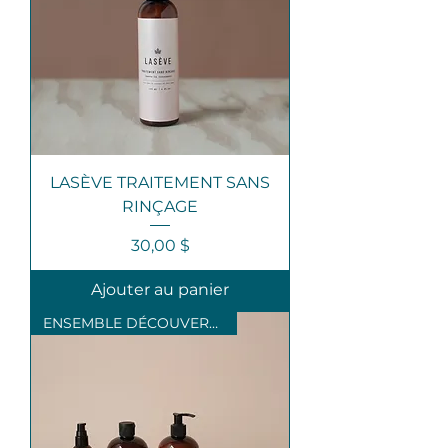
LASÈVE TRAITEMENT SANS
RINÇAGE
Prix
30,00 $
Ajouter au panier
ENSEMBLE DÉCOUVERTE