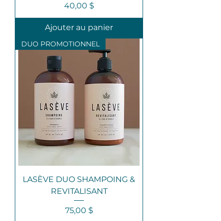
Prix
40,00 $
Ajouter au panier
DUO PROMOTIONNEL
LASÈVE DUO SHAMPOING &
REVITALISANT
Prix
75,00 $