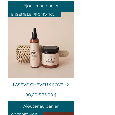
Ajouter au panier
ENSEMBLE PROMOTIONNEL
LASÈVE CHEVEUX SOYEUX
Prix original
Prix promotionnel
90,00 $
75,00 $
Ajouter au panier
COFFRET NOËL