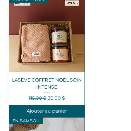
LASÈVE COFFRET NOËL SOIN
INTENSE
Prix original
Prix promotionnel
115,00 $
80,00 $
Ajouter au panier
EN BAMBOU