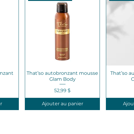
nzant
That’so autobronzant mousse
That’so a
Glam Body
O
Prix
52,99 $
r
Ajouter au panier
Ajou