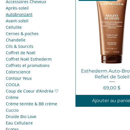
Accessoires Cheveux
Après-soleil
Autobronzant
Avant-soleil
Cellulite
Cernes & poches
Chandelle
Cils & Sourcils
Coffret de Noël
Coffret Noël Esthederm
Coffrets et promotions
Esthederm Auto-Bro
Colorscience
Reflet de Soleil
Contour Yeux
COOLA
Prix
69,00 $
Coup de Coeur d'Andréa 🤍
Crème
Ajouter au panie
Crème teintée & BB crème
Cuccio
Druide Bio Love
Eau Cellulaire
Ecotao