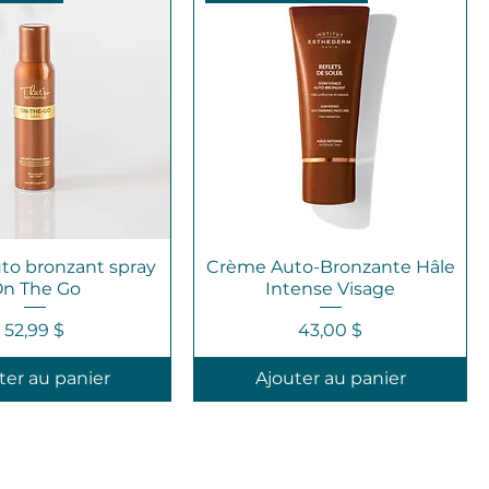
uto bronzant spray
Crème Auto-Bronzante Hâle
n The Go
Intense Visage
Prix
Prix
52,99 $
43,00 $
ter au panier
Ajouter au panier