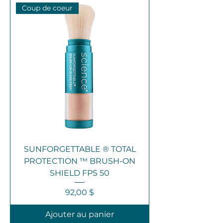
Coup de coeur
SUNFORGETTABLE ® TOTAL
PROTECTION ™ BRUSH-ON
SHIELD FPS 50
Prix
92,00 $
Ajouter au panier