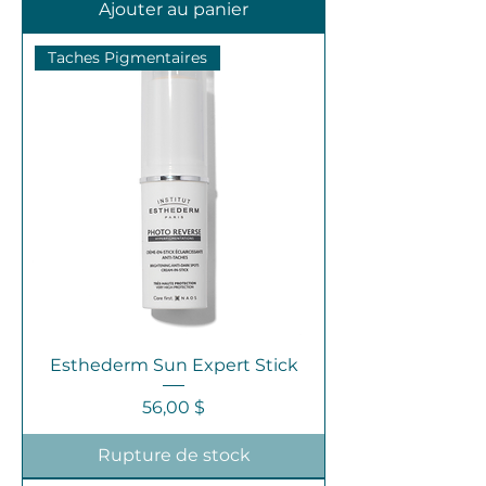
Ajouter au panier
Taches Pigmentaires
Esthederm Sun Expert Stick
Prix
56,00 $
Rupture de stock