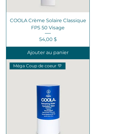
COOLA Crème Solaire Classique
FPS 50 Visage
Prix
54,00 $
Ajouter au panier
Méga Coup de coeur 💛