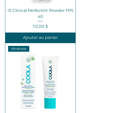
IS Clinical Perfectint Powder FPS
40
Prix
112,00 $
Ajouter au panier
Minérale