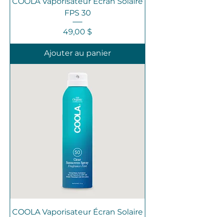
COOLA Vaporisateur Écran Solaire
FPS 30
Prix
49,00 $
Ajouter au panier
COOLA Vaporisateur Écran Solaire