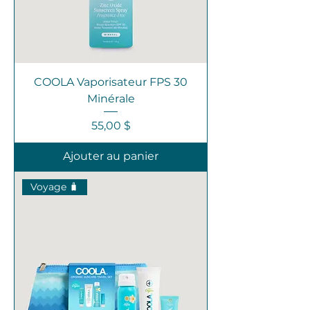
COOLA Vaporisateur FPS 30
Minérale
Prix
55,00 $
Ajouter au panier
Voyage 🧳