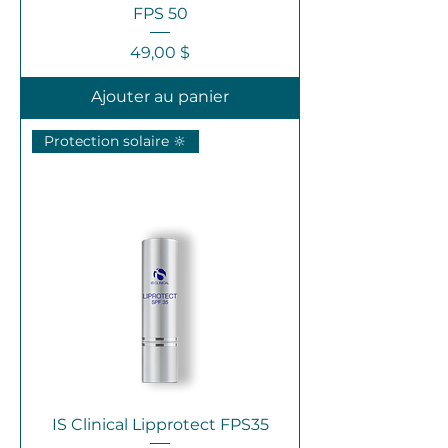
FPS 50
Prix
49,00 $
Ajouter au panier
Protection solaire 🔆
IS Clinical Lipprotect FPS35