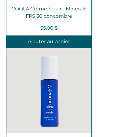
COOLA Crème Solaire Minérale
FPS 30 concombre
Prix
55,00 $
Ajouter au panier