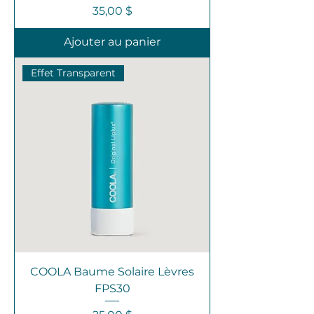
Prix
35,00 $
Ajouter au panier
Effet Transparent
COOLA Baume Solaire Lèvres
FPS30