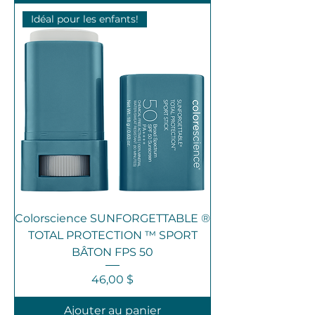
Idéal pour les enfants!
Colorscience SUNFORGETTABLE ®
TOTAL PROTECTION ™ SPORT
BÂTON FPS 50
Prix
46,00 $
Ajouter au panier