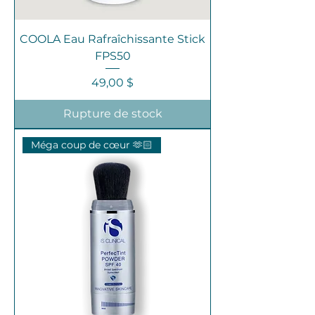
COOLA Eau Rafraîchissante Stick
FPS50
Prix
49,00 $
Rupture de stock
Méga coup de cœur 🫶🏻