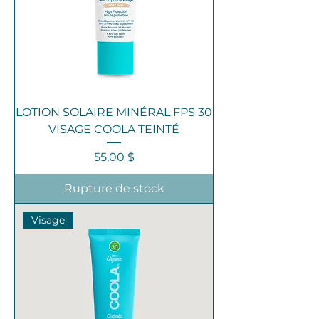
LOTION SOLAIRE MINÉRAL FPS 30
VISAGE COOLA TEINTÉ
Prix
55,00 $
Rupture de stock
Visage