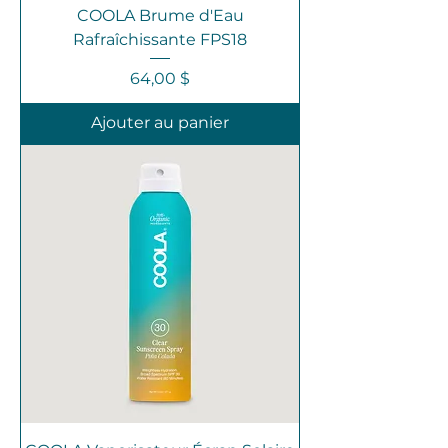
COOLA Brume d'Eau
Rafraîchissante FPS18
Prix
64,00 $
Ajouter au panier