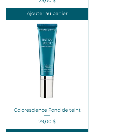
Prix
25,00 $
Ajouter au panier
Colorescience Fond de teint
Prix
79,00 $