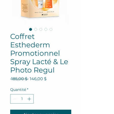
Coffret
Esthederm
Promotionnel
Spray Lacté & Le
Photo Regul
Prix original
Prix promotionnel
 185,00 $ 
146,00 $
Quantité
*