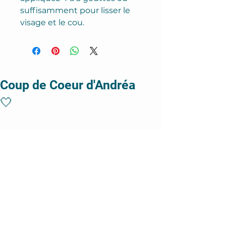
suffisamment pour lisser le
visage et le cou.
Coup de Coeur d'Andréa
🤍
Anti-âge puissant!
UN ESSENTIEL