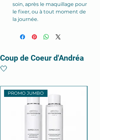
soin, après le maquillage pour
le fixer, ou à tout moment de
la journée.
Coup de Coeur d'Andréa
🤍
PROMO JUMBO
Anti-âge puissant!