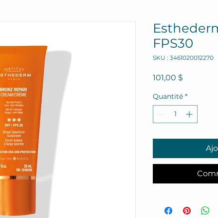
Estheder
FPS30
SKU : 3461020012270
Prix
101,00 $
Quantité
*
Ajo
Comm