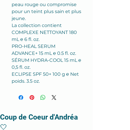
peau rouge ou compromise
pour un teint plus sain et plus
jeune.
La collection contient
COMPLEXE NETTOYANT 180
mL ℮ 6 fl. oz.
PRO-HEAL SERUM
ADVANCE+ 15 mL ℮ 0.5 fl. oz.
SÉRUM HYDRA-COOL 15 mL ℮
0,5 fl. oz.
ECLIPSE SPF 50+ 100 g ℮ Net
poids. 3.5 oz.
Coup de Coeur d'Andréa
🤍